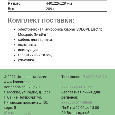
Размер
440х226х28 мм
Вес
289 г
Комплект поставки:
электрическая мухобойка Xiaomi "SOLOVE Electric
Mosquito Swatter";
кабель для зарядки;
подставка;
инструкция;
гарантийный талон;
упаковка.
© 2021 Интернет-магазин
Телефоны:
+7 (499) 348-20-
www.komaram.net
03
Все права защищены
+7 (812) 409-31-37
г. Москва, ул.Радио, д.12 с1
Бесплатная линия для
г. Санкт-Петербург, ул.
регионов:
Лиговский проспект д. 50,
+7 (800) 511-58-60
корп. 5
Пн-Пт: с 09:00 до 18:00
(Схема проезда)
Сб-Вс: выходной