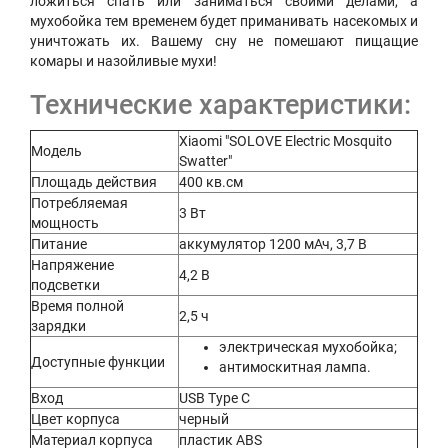
ложиться спать или заниматься своими делами, а
мухобойка тем временем будет приманивать насекомых и
уничтожать их. Вашему сну не помешают пищащие
комары и назойливые мухи!
Технические характеристики:
Xiaomi "SOLOVE Electric Mosquito
Модель
Swatter"
Площадь действия
400 кв.см
Потребляемая
3 Вт
мощность
Питание
аккумулятор 1200 мАч, 3,7 В
Напряжение
4,2 В
подсветки
Время полной
2,5 ч
зарядки
электрическая мухобойка;
Доступные функции
антимоскитная лампа.
Вход
USB Type C
Цвет корпуса
черный
Материал корпуса
пластик ABS