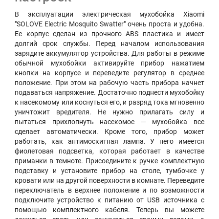
В эксплуатации электрическая мухобойка Xiaomi
"SOLOVE Electric Mosquito Swatter" очень проста и удобна.
Ее корпус сделан из прочного ABS пластика и имеет
долгий срок службы. Перед началом использования
зарядите аккумулятор устройства. Для работы в режиме
обычной мухобойки активируйте прибор нажатием
кнопки на корпусе и переведите регулятор в среднее
положение. При этом на рабочую часть прибора начнет
подаваться напряжение. Достаточно поднести мухобойку
к насекомому или коснуться его, и разряд тока мгновенно
уничтожит вредителя. Не нужно прилагать силу и
пытаться прихлопнуть насекомое — мухобойка все
сделает автоматически. Кроме того, прибор может
работать, как антимоскитная лампа. У него имеется
фиолетовая подсветка, которая работает в качестве
приманки в темноте. Присоедините к ручке комплектную
подставку и установите прибор на столе, тумбочке у
кровати или на другой поверхности в комнате. Переведите
переключатель в верхнее положение и по возможности
подключите устройство к питанию от USB источника с
помощью комплектного кабеля. Теперь вы можете