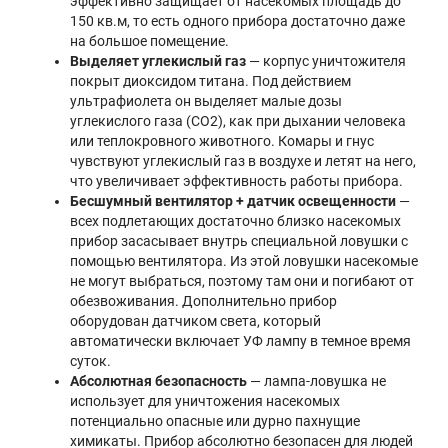
эффективно защищает от насекомых площадь до
150 кв.м, то есть одного прибора достаточно даже
на большое помещение.
Выделяет углекислый газ
— корпус уничтожителя
покрыт диоксидом титана. Под действием
ультрафиолета он выделяет малые дозы
углекислого газа (СО2), как при дыхании человека
или теплокровного животного. Комары и гнус
чувствуют углекислый газ в воздухе и летят на него,
что увеличивает эффективность работы прибора.
Бесшумный вентилятор + датчик освещенности
—
всех подлетающих достаточно близко насекомых
прибор засасывает внутрь специальной ловушки с
помощью вентилятора. Из этой ловушки насекомые
не могут выбраться, поэтому там они и погибают от
обезвоживания. Дополнительно прибор
оборудован датчиком света, который
автоматически включает УФ лампу в темное время
суток.
Абсолютная безопасность
— лампа-ловушка не
использует для уничтожения насекомых
потенциально опасные или дурно пахнущие
химикаты. Прибор абсолютно безопасен для людей