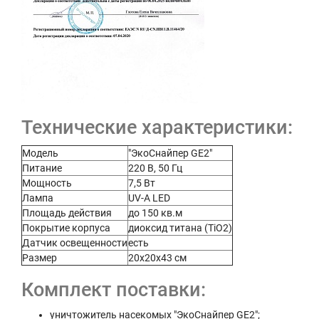
Технические характеристики:
Модель
"ЭкоСнайпер GE2"
Питание
220 В, 50 Гц
Мощность
7,5 Вт
Лампа
UV-A LED
Площадь действия
до 150 кв.м
Покрытие корпуса
диоксид титана (TiO2)
Датчик освещенности
есть
Размер
20х20х43 см
Комплект поставки:
уничтожитель насекомых "ЭкоСнайпер GE2";