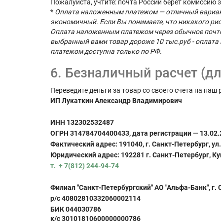
Пожалуйста, учтите: почта России берет комиссию 
*
Оплата наложенным платежом — отличный вариант д
экономичный. Если Вы понимаете, что никакого рис
Оплата наложенным платежом через обычное почтово
выбранный вами товар дороже 10 тыс.руб - оплата
платежом доступна только по РФ.
6. Безналичный расчет (дл
Переведите деньги за товар со своего счета на наш 
ИП Лукаткин Александр Владимирович
ИНН 132302532487
ОГРН 314784704400433, дата регистрации — 13.02.
Фактический адрес: 191040, г. Санкт-Петербург, ул. 
Юридический адрес: 192281 г. Санкт-Петербург, Купч
т. + 7(812) 244-94-74
Филиал "Санкт-Петербургский" АО "Альфа-Банк", г.
р/с 40802810332060002114
БИК 044030786
к/с 30101810600000000786