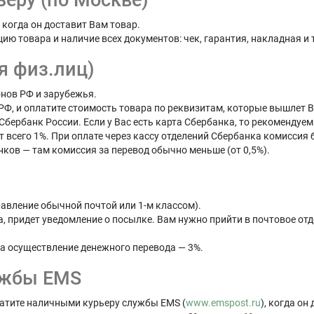
еру (по Москве)
когда он доставит Вам товар.
ю товара и наличие всех документов: чек, гарантия, накладная и т
я физ.лиц)
нов РФ и зарубежья.
РФ, и оплатите стоимость товара по реквизитам, которые вышлет 
ербанк России. Если у Вас есть карта Сбербанка, то рекомендуем
т всего 1%. При оплате через кассу отделений Сбербанка комиссия б
нков — там комиссия за перевод обычно меньше (от 0,5%).
авление обычной почтой или 1-м классом).
, придет уведомление о посылке. Вам нужно прийти в почтовое отд
за осуществление денежного перевода — 3%.
ужбы EMS
атите наличными курьеру службы EMS (
www.emspost.ru
), когда он