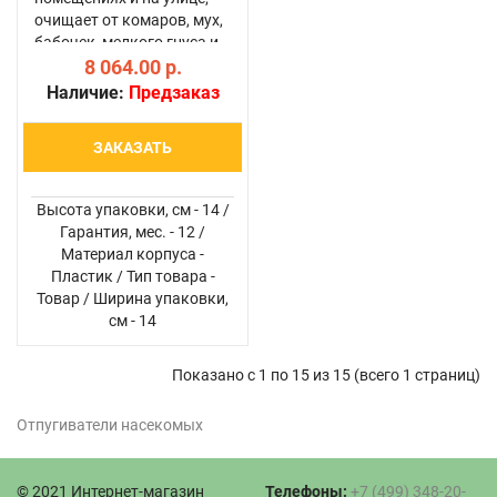
очищает от комаров, мух,
бабочек, мелкого гнуса и
т.д. площадь до 50 кв.м;
8 064.00 р.
использует световую
Наличие:
Предзаказ
приманку (УФ лампу),
лампа имеет рабочий р..
ЗАКАЗАТЬ
Высота упаковки, см - 14 /
Гарантия, мес. - 12 /
Материал корпуса -
Пластик / Тип товара -
Товар / Ширина упаковки,
см - 14
Показано с 1 по 15 из 15 (всего 1 страниц)
Отпугиватели насекомых
© 2021 Интернет-магазин
Телефоны:
+7 (499) 348-20-