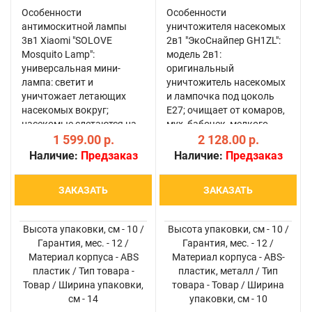
Особенности
Особенности
антимоскитной лампы
уничтожителя насекомых
3в1 Xiaomi "SOLOVE
2в1 "ЭкоСнайпер GH1ZL":
Mosquito Lamp":
модель 2в1:
универсальная мини-
оригинальный
лампа: светит и
уничтожитель насекомых
уничтожает летающих
и лампочка под цоколь
насекомых вокруг;
E27; очищает от комаров,
насекомые слетаются на
мух, бабочек, мелкого
свет и мгновенно
1 599.00 р.
гнуса и т.д. помещение
2 128.00 р.
уничтожаются разрядами
площадью 50 кв.м; 2
Наличие:
Предзаказ
Наличие:
Предзаказ
тока; яркость встроенной
независимые лампы: 3-
лампы регулируется:
ваттная фиолетовая
ЗАКАЗАТЬ
ЗАКАЗАТЬ
доступно 3 уровня
(приманка) и 5-ваттная
интенсивности свечени..
бела..
Высота упаковки, см - 10 /
Высота упаковки, см - 10 /
Гарантия, мес. - 12 /
Гарантия, мес. - 12 /
Материал корпуса - ABS
Материал корпуса - ABS-
пластик / Тип товара -
пластик, металл / Тип
Товар / Ширина упаковки,
товара - Товар / Ширина
см - 14
упаковки, см - 10