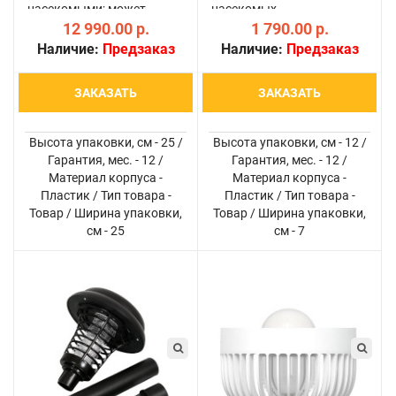
насекомыми; может
насекомых
эффективно защищать
12 990.00 р.
ультрафиолетовым
1 790.00 р.
участок местности
светом, но в качестве его
Наличие:
Предзаказ
Наличие:
Предзаказ
площадью до 1500 кв.м;
источника использует не
максимально
лампы, а мощные УФ
ЗАКАЗАТЬ
ЗАКАЗАТЬ
реалистично имитирует
светодиоды, более
присутствие человека
экономичные,
(сразу 5 фактор..
практичные и над..
Высота упаковки, см - 25 /
Высота упаковки, см - 12 /
Гарантия, мес. - 12 /
Гарантия, мес. - 12 /
Материал корпуса -
Материал корпуса -
Пластик / Тип товара -
Пластик / Тип товара -
Товар / Ширина упаковки,
Товар / Ширина упаковки,
см - 25
см - 7