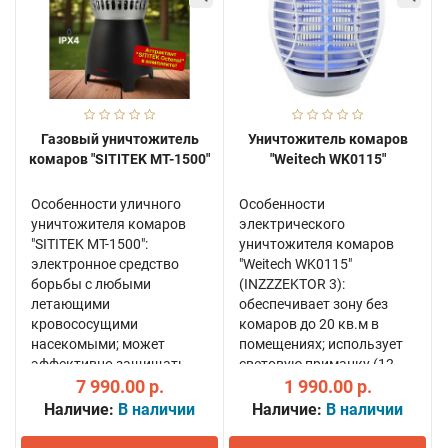
Газовый уничтожитель
Уничтожитель комаров
комаров "SITITEK MT-1500"
"Weitech WK0115"
Особенности уличного
Особенности
уничтожителя комаров
электрического
"SITITEK MT-1500":
уничтожителя комаров
электронное средство
"Weitech WK0115"
борьбы с любыми
(INZZZEKTOR 3):
летающими
обеспечивает зону без
кровососущими
комаров до 20 кв.м в
насекомыми; может
помещениях; использует
эффективно защищать
световую приманку (12
участок местности
7 990.00 р.
УФ светодиодов);
1 990.00 р.
площадью до 1500 кв.м;
мгновенное уничтожение
Наличие:
В наличии
Наличие:
В наличии
максимально
подлетающих насекомых
реалистично имитирует
разрядами тока;