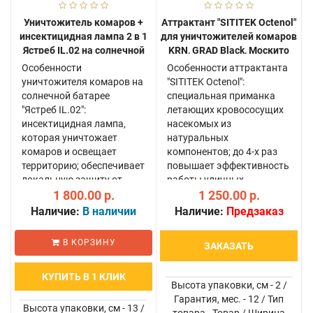
Уничтожитель комаров +
Аттрактант "SITITEK Octenol"
инсектицидная лампа 2 в 1
для уничтожителей комаров
Ястреб IL.02 на солнечной
KRN, GRAD Black, Москито
батарее
MV-01/MV-11, Mosquito Cube
Особенности
Особенности аттрактанта
и т.д.
уничтожителя комаров на
"SITITEK Octenol":
солнечной батарее
специальная приманка
"Ястреб IL.02":
летающих кровососущих
инсектицидная лампа,
насекомых из
которая уничтожает
натуральных
комаров и освещает
компонентов; до 4-х раз
территорию; обеспечивает
повышает эффективность
локальную защиту от
работы уличных
кровососущих насекомых
1 800.00 р.
уничтожителей комаров;
1 250.00 р.
в радиусе до 5 метров;
площадь приманивания
Наличие:
В наличии
Наличие:
Предзаказ
работает по принципу
комаров с
"включил и забыл", не
использованием
В КОРЗИНУ
ЗАКАЗАТЬ
требуя никаких настрое..
аттрактанта
увеличивается в 1,5-2
КУПИТЬ В 1 КЛИК
раза; состав по..
Высота упаковки, см - 2 /
Гарантия, мес. - 12 / Тип
Высота упаковки, см - 13 /
товара - Товар / Ширина