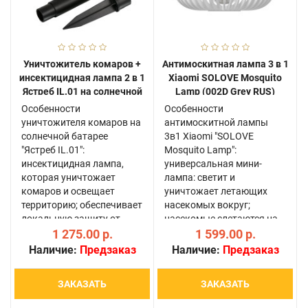
Уничтожитель комаров +
Антимоскитная лампа 3 в 1
инсектицидная лампа 2 в 1
Xiaomi SOLOVE Mosquito
Ястреб IL.01 на солнечной
Lamp (002D Grey RUS)
батарее
Особенности
Особенности
уничтожителя комаров на
антимоскитной лампы
солнечной батарее
3в1 Xiaomi "SOLOVE
"Ястреб IL.01":
Mosquito Lamp":
инсектицидная лампа,
универсальная мини-
которая уничтожает
лампа: светит и
комаров и освещает
уничтожает летающих
территорию; обеспечивает
насекомых вокруг;
локальную защиту от
насекомые слетаются на
кровососущих насекомых
1 275.00 р.
свет и мгновенно
1 599.00 р.
в радиусе до 5 метров; 2
уничтожаются разрядами
Наличие:
Предзаказ
Наличие:
Предзаказ
режима работы:
тока; яркость встроенной
уничтожение комаров и
лампы регулируется:
ЗАКАЗАТЬ
ЗАКАЗАТЬ
просто свет (есть
доступно 3 уровня
переключат..
интенсивности свечени..