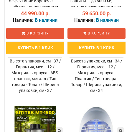
эффективно борется с
защиты — до 6000 м²;
любыми кровососущими
датчик освещенности для
насекомыми, включая мух
44 990.00 р.
автоматической
59 650.00 р.
и слепней; действует на
активации ночью; новая
Наличие:
В наличии
Наличие:
В наличии
площади до 5000 кв.м,
подсветка "лунный свет" с
очищая ее от комаров на
туннельным эффектом;
В КОРЗИНУ
В КОРЗИНУ
весь летний сезон..
эффективная и ..
КУПИТЬ В 1 КЛИК
КУПИТЬ В 1 КЛИК
Высота упаковки, см - 37 /
Высота упаковки, см - 34 /
Гарантия, мес. - 12 /
Гарантия, мес. - 12 /
Материал корпуса - ABS-
Материал корпуса -
пластик, металл / Тип
Пластик / Тип товара -
товара - Товар / Ширина
Товар / Ширина упаковки,
упаковки, см - 37
см - 34