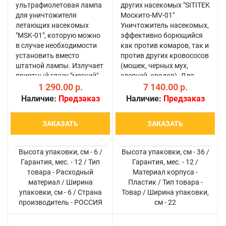
ультрафиолетовая лампа
других насекомых "SITITEK
для уничтожителя
Москито-MV-01"
летающих насекомых
Уничтожитель насекомых,
"MSK-01", которую можно
эффективно борющийся
в случае необходимости
как против комаров, так и
установить вместо
против других кровососов
штатной лампы. Излучает
(мошек, черных мух,
приятный глазу "мягкий"
слепней, оводов). Для
УФ свет и тепло,
1 290.00 р.
привлечения насекомых
7 140.00 р.
эффективно приманивая
использует 4 вида
Наличие:
Предзаказ
Наличие:
Предзаказ
различных летающих
приманки
кровососущих насекомых
ОДНОВРЕМЕННО
ЗАКАЗАТЬ
ЗАКАЗАТЬ
с большого расстояния.
(Уникально!): тепло,
Данн..
углекислый ..
Высота упаковки, см - 6 /
Высота упаковки, см - 36 /
Гарантия, мес. - 12 / Тип
Гарантия, мес. - 12 /
товара - Расходный
Материал корпуса -
материал / Ширина
Пластик / Тип товара -
упаковки, см - 6 / Страна
Товар / Ширина упаковки,
производитель - РОССИЯ
см - 22