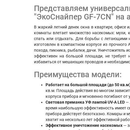
Представляем универсал
"ЭкоСнайпер GF-7CN" на 
В жаркий летний денек окна в квартире, офисе 
комнаты влетает множество насекомых: мухи, к
спать или отдыхать. Для борьбы с летающими 
изготовлен в компактном корпусе из прочного A
похода, пикника, рыбалки, дачи. Уничтожитель 
эффективен на большой площади, не требует н
избавиться от мешающих проводов и необходимо
Преимущества модели:
Работает на большой площади (до 50 кв.м
кв.м. Площадь действия во многом зависит
корпуса прибора и мгновенно погибают от 
Световая приманка УФ лампой UV-A LED
— 
время наибольшую эффективность имеет св
прибора действует безотказно. Комары и му
хватит на несколько лет эффективной раб
Эффективное уничтожение насекомых
— з