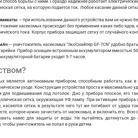
 способ борьбы с ними. Гораздо надежнее работает электрический
еская сетка, на которую подается ток. Любое касание данной сетк
химикаты
— при использовании данного устройства вам не нужно бес
тожение насекомых происходит без применения каких-либо ядов, х
ческого тока. Корпус прибора защищает сетку от случайного конт
 мАч
— уничтожитель насекомых "ЭкоСнайпер GF-7CN" удобно брать 
атарейки. Прибор оснащен встроенным аккумулятором емкостью 50
аккумуляторной батареи уходит 5-7 часов.
ством?
ых является автономным прибором, способным работать как в п
хническом уходе. Конструкция устройства проста и максимально уд
 для подвешивания под потолок. Дно у прибора плоское, его т
аллическая сетка, окружающая УФ лампу. При активации прибора 
, касаются сетки, в результате чего тут же погибают от удара т
есте, которое нужно зачистить от насекомых, и включить его. Всю
овать навес для защиты от воды. Не пытайтесь дотянуться до 
 чтобы уничтожитель не попал в руки детям.