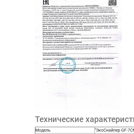
Технические характерист
Модель
"ЭкоСнайпер GF-7C