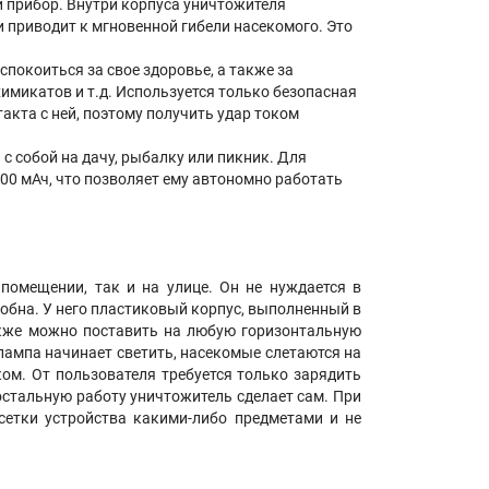
 прибор. Внутри корпуса уничтожителя
и приводит к мгновенной гибели насекомого. Это
покоиться за свое здоровье, а также за
имикатов и т.д. Используется только безопасная
акта с ней, поэтому получить удар током
с собой на дачу, рыбалку или пикник. Для
00 мАч, что позволяет ему автономно работать
омещении, так и на улице. Он не нуждается в
обна. У него пластиковый корпус, выполненный в
акже можно поставить на любую горизонтальную
лампа начинает светить, насекомые слетаются на
оком. От пользователя требуется только зарядить
 остальную работу уничтожитель сделает сам. При
сетки устройства какими-либо предметами и не