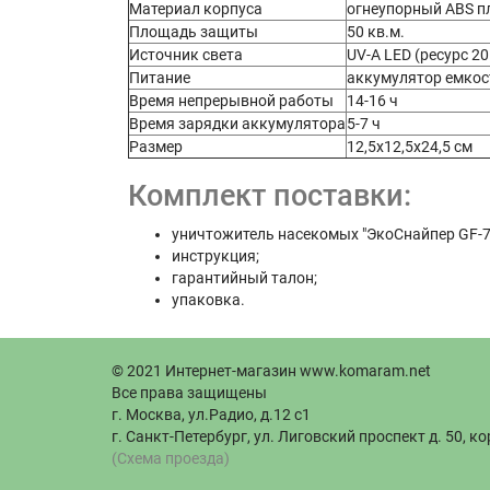
Материал корпуса
огнеупорный ABS п
Площадь защиты
50 кв.м.
Источник света
UV-A LED (ресурс 20
Питание
аккумулятор емкос
Время непрерывной работы
14-16 ч
Время зарядки аккумулятора
5-7 ч
Размер
12,5х12,5х24,5 см
Комплект поставки:
уничтожитель насекомых "ЭкоСнайпер GF-7
инструкция;
гарантийный талон;
упаковка.
© 2021 Интернет-магазин www.komaram.net
Все права защищены
г. Москва, ул.Радио, д.12 с1
г. Санкт-Петербург, ул. Лиговский проспект д. 50, ко
(Схема проезда)