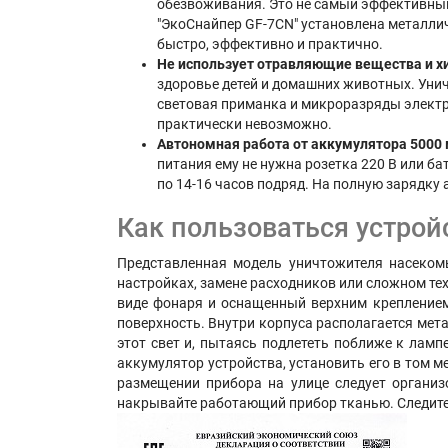
обезвоживания. Это не самый эффективный
"ЭкоСнайпер GF-7CN" установлена металлич
быстро, эффективно и практично.
Не использует отравляющие вещества и 
здоровье детей и домашних животных. Унич
световая приманка и микроразряды электри
практически невозможно.
Автономная работа от аккумулятора 5000
питания ему не нужна розетка 220 В или б
по 14-16 часов подряд. На полную зарядку 
Как пользоваться устрой
Представленная модель уничтожителя насеком
настройках, замене расходников или сложном те
виде фонаря и оснащенный верхним креплением
поверхность. Внутри корпуса располагается мет
этот свет и, пытаясь подлететь поближе к лампе
аккумулятор устройства, установить его в том м
размещении прибора на улице следует организ
накрывайте работающий прибор тканью. Следите,