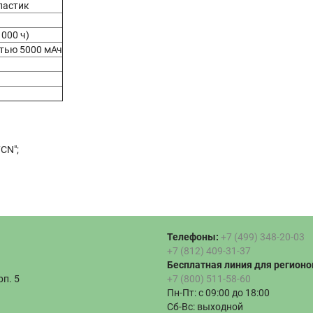
ластик
 000 ч)
тью 5000 мАч
CN";
Телефоны:
+7 (499) 348-20-03
+7 (812) 409-31-37
Бесплатная линия для регионо
рп. 5
+7 (800) 511-58-60
Пн-Пт: с 09:00 до 18:00
Сб-Вс: выходной