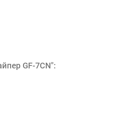
йпер GF-7CN":