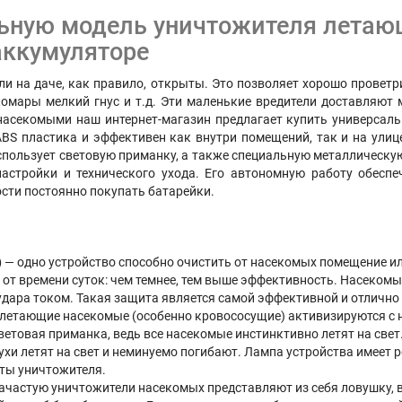
ьную модель уничтожителя лета
аккумуляторе
или на даче, как правило, открыты. Это позволяет хорошо проветр
омары мелкий гнус и т.д. Эти маленькие вредители доставляют
насекомыми наш интернет-магазин предлагает купить универсаль
BS пластика и эффективен как внутри помещений, так и на улиц
использует световую приманку, а также специальную металлическую
астройки и технического ухода. Его автономную работу обеспе
сти постоянно покупать батарейки.
)
— одно устройство способно очистить от насекомых помещение и
 от времени суток: чем темнее, тем выше эффективность. Насекомы
удара током. Такая защита является самой эффективной и отлично 
летающие насекомые (особенно кровососущие) активизируются с н
етовая приманка, ведь все насекомые инстинктивно летят на свет
хи летят на свет и неминуемо погибают. Лампа устройства имеет р
оты уничтожителя.
ачастую уничтожители насекомых представляют из себя ловушку, 