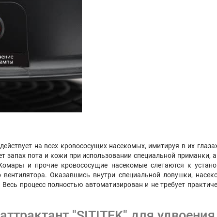
действует на всех кровососущих насекомых, имитируя в их глазах
ает запах пота и кожи при использовании специальной приманки, 
омары и прочие кровососущие насекомые слетаются к установ
 вентилятора. Оказавшись внутри специальной ловушки, насек
 Весь процесс полностью автоматизирован и не требует практиче
ттрактант "SITITEK" для удвоени