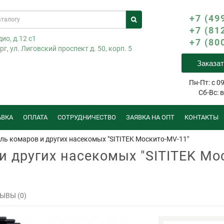
+7 (49
+7 (81
ио, д.12 с1
+7 (80
г, ул. Лиговский проспект д. 50, корп. 5
Заказат
Пн-Пт: с 09
Сб-Вс: 
АВКА
ОПЛАТА
СОТРУДНИЧЕСТВО
ЗАЯВКА НА ОПТ
КОНТАКТЫ
ль комаров и других насекомых "SITITEK Москито-MV-11"
и других насекомых "SITITEK Мо
ЫВЫ (0)