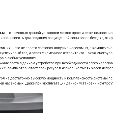
в.м
— с помощью данной установки можно практически полностью 
 использовать для создания защищенной зоны возле беседки, откр
екомых
— это не просто световая ловушка насекомых, а комплексн
, и углекислый газ, и запах фирменного аттрактанта. Такая многоу
а в любых условиях!
чник света в данном устройстве при необходимости легко извлека
 УФ лампа отработает свой ресурс в несколько тысяч часов непрер
ря на достаточно высокую мощность и комплексность системы прим
ей насекомых! Даже при эксплуатации данной установки круглосут