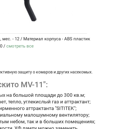
, мес. - 12 / Материал корпуса - ABS пластик
40 /
смотреть все
ективную защиту о комаров и других насекомых.
скито MV-11":
х на большой площади до 300 кв.м;
т, тепло, углекислый газ и аттрактант;
ирменного аттрактанта "SITITEK";
ециальному малошумному вентилятору;
тым небом, так и в больших помещениях;
мости, УФ лампу можно заменить.