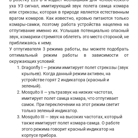
уха УЗ сигнал, имитирующий звук полета самца комара
или стрекозы, которая в природе является естественным
врагом комаров. Как известно, кровью питаются только
комары-самки, поэтому работа устройства нацелена на
отпугивание именно их. Услышав потенциально опасный
звук, комарихи стремятся облететь это место стороной, не
приближаясь к нему.
У отпугивателя 3 режима работы, вы можете подобрать
оптимальный режим работы в зависимости от
окружающих условий:
Dragonfly I — режим имитирует полет стрекозы (звук
крыльев). Когда данный режим активен, на
устройстве горят 2 индикатора (красный и
зеленый).
Mosquito II — ультразвук на низких частотах,
имитирует полет самца комара, что отпугивает
самок. При переключении на этот режим светит
только зеленый индикатор.
Mosquito III — звук на высоких частотах, который
также имитирует полет комара-самца. О работе
этого режима говорит красный индикатор на
корпусе прибора.