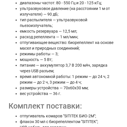
диапазоны частот: 80 - 550 Гц и 20 - 125 кГц;
ультразвуковое давление (на расстоянии 1 м от
излучателя) — 90 дБ;
тип распылителя — ультразвуковой
пьезоизлучатель;
емкость резервуара — 12,5 мл;
расход репеллента — 1 мл/мин;
отпугивающее вещество: биорепеллент на основе
масел и природных соединений;
режимы работы — 3;
мощность — 5 Вт;
питание — аккумулятор 3,7 В 200 мАч, зарядка
через USB разъем;
время автономной работы: 1 режим — до 24 ч, 2
режим — до 2 ч, 3 режим — до 4 ч;
размеры устройства — 70х60х30 мм;
вес устройства — 36 г.
Комплект поставки:
отпугиватель комаров "SITITEK БИО-2М";
флакон 30 мл с биорепеллентом "SITITEK";