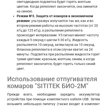
светодиодная подсветка будет гореть желтым
цветом. Когда репеллент закончится, она сменится
на синюю.
Режим №3. Защита от комаров в экономичном
режиме
: ультразвук излучается так же, как и во
втором режиме работы на высоких частотах (от 20
кГц до 125 кГц), а распыление репеллента
происходит интервалами. УЗ сигнал меняет частоту
каждые 5 секунд с шагом 5-30 кГц. Жидкость
распыляется 10 секунд, затем пауза на 10 секунд.
Флакона репеллента в этом случае хватит на 24
минуты. Подсветка при распылении жидкости горит
тремя цветами: красным, желтым, синим, а когда
репеллент закончится, будет гореть только синий
цвет.
Использование отпугивателя
комаров "SITITEK БИО-2М"
Прежде всего, необходимо зарядить аккумулятор
устройства при помощи комплектного кабеля USB. Затем
возьмите небольшую пипетку (также входит в комплект