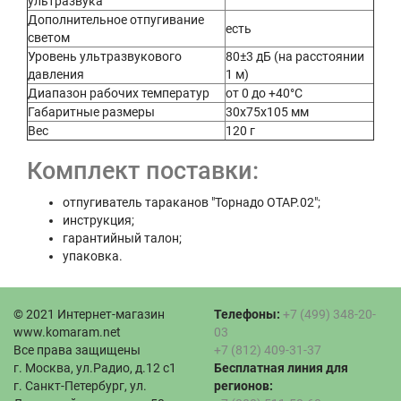
ультразвука
Дополнительное отпугивание
есть
светом
Уровень ультразвукового
80±3 дБ (на расстоянии
давления
1 м)
Диапазон рабочих температур
от 0 до +40°С
Габаритные размеры
30х75х105 мм
Вес
120 г
Комплект поставки:
отпугиватель тараканов "Торнадо ОТАР.02";
инструкция;
гарантийный талон;
упаковка.
© 2021 Интернет-магазин
Телефоны:
+7 (499) 348-20-
www.komaram.net
03
Все права защищены
+7 (812) 409-31-37
г. Москва, ул.Радио, д.12 с1
Бесплатная линия для
г. Санкт-Петербург, ул.
регионов: