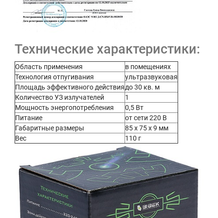
Технические характеристики:
Область применения
в помещениях
Технология отпугивания
ультразвуковая
Площадь эффективного действия
до 30 кв. м
Количество УЗ излучателей
1
Мощность энергопотребления
0,5 Вт
Питание
от сети 220 В
Габаритные размеры
85 х 75 х 9 мм
Вес
110 г