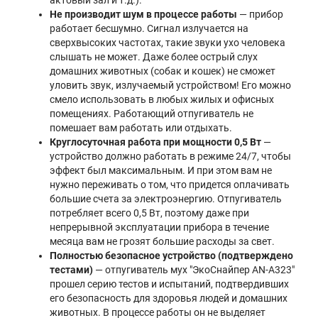
Не производит шум в процессе работы
— прибор
работает бесшумно. Сигнал излучается на
сверхвысоких частотах, такие звуки ухо человека
слышать не может. Даже более острый слух
домашних животных (собак и кошек) не сможет
уловить звук, излучаемый устройством! Его можно
смело использовать в любых жилых и офисных
помещениях. Работающий отпугиватель не
помешает вам работать или отдыхать.
Круглосуточная работа при мощности 0,5 Вт
—
устройство должно работать в режиме 24/7, чтобы
эффект был максимальным. И при этом вам не
нужно переживать о том, что придется оплачивать
большие счета за электроэнергию. Отпугиватель
потребляет всего 0,5 Вт, поэтому даже при
непрерывной эксплуатации прибора в течение
месяца вам не грозят большие расходы за свет.
Полностью безопасное устройство (подтверждено
тестами)
— отпугиватель мух "ЭкоСнайпер AN-A323"
прошел серию тестов и испытаний, подтвердивших
его безопасность для здоровья людей и домашних
животных. В процессе работы он не выделяет