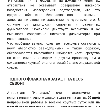
"Нанональ", ни на людей, ни на домашних животных
аттрактант не оказывает совершенно никакого
воздействия. Исследования подтвердили, что это
средство абсолютно безопасно: оно не вызывает
аллергии, ни люди, ни животные не чувствуют его. В
отличие от дымящихся спиралек и различных
фумигаторов "Нонаналь" действует незаметно и не
вызывает совершенно никакого дискомфорта при
использовании.
Что особенно важно, полезные насекомые остаются к
нему абсолютно равнодушными — таким образом,
обеспечивается высочайшая избирательность средства
по отношению к комарам и другим кровососущим и
сохраняется хрупкий экологический баланс окружающей
среды.
ОДНОГО ФЛАКОНА ХВАТАЕТ НА ВЕСЬ
СЕЗОН!
Аттрактант "Нонаналь" очень экономичен в
использовании: одного флакона хватает на целых
50 дней
непрерывной работы
в течение круглых суток
или на
целый сезон
при использовании уничтожителя в ночном