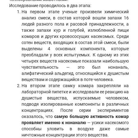
Исследование проводилось в два этапа:
На первом этапе ученые произвели химический
анализ смеси, в состав которой вошли запахи 16
людей разного пола и расовой принадлежности, а
также запахи кур и голубей, излюбленной пищи
комаров и других кровососущих насекомых. Среди
сотен веществ, входящих в состав этой смеси, были
выделены 4 основных компонента, которые
преобладали у всех испытуемых. К одному из этих
четырех веществ насекомые показали наибольшую
чувствительность — это был нонаналь,
алифатический альдегид, относящийся к душистым
веществам и содержащийся в поте человека.
На втором этапе самку комара закрепляли на
лабораторной пипетке и исследовали ее реакцию на
душистые вещества, испускаемые человеком,
подводя изолированные компоненты в различных
концентрациях. После серии экспериментов
оказалось, что
самую большую активность комар
проявляет именно к нонаналю
— усики насекомого
способны уловить в воздухе даже самые
ничтожные концентрации этого вещества.