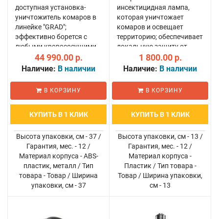
доступная установка-
инсектицидная лампа,
уничтожитель комаров в
которая уничтожает
линейке "GRAD";
комаров и освещает
эффективно борется с
территорию; обеспечивает
любыми кровососущими
локальную защиту от
насекомыми, включая мух
44 990.00 р.
кровососущих насекомых
1 800.00 р.
и слепней; действует на
в радиусе до 5 метров;
Наличие:
В наличии
Наличие:
В наличии
площади до 5000 кв.м,
работает по принципу
очищая ее от комаров на
"включил и забыл", не
В КОРЗИНУ
В КОРЗИНУ
весь летний сезон..
требуя никаких настрое..
КУПИТЬ В 1 КЛИК
КУПИТЬ В 1 КЛИК
Высота упаковки, см - 37 /
Высота упаковки, см - 13 /
Гарантия, мес. - 12 /
Гарантия, мес. - 12 /
Материал корпуса - ABS-
Материал корпуса -
пластик, металл / Тип
Пластик / Тип товара -
товара - Товар / Ширина
Товар / Ширина упаковки,
упаковки, см - 37
см - 13