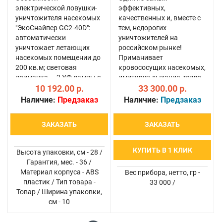
электрической ловушки-
эффективных,
уничтожителя насекомых
качественных и, вместе с
"ЭкоСнайпер GC2-40D":
тем, недорогих
автоматически
уничтожителей на
уничтожает летающих
российском рынке!
насекомых помещении до
Приманивает
200 кв.м; световая
кровососущих насекомых,
приманка — 2 УФ лампы с
имитируя дыхание, тепло
рабочим ресурсом до
10 192.00 р.
человеческого тела, а
33 300.00 р.
10000 часов;
также специальные
Наличие:
Предзаказ
Наличие:
Предзаказ
подлетающие насекомые
запахи, свойственные
уничтожаются мгновенно
человеку и животным
ЗАКАЗАТЬ
ЗАКАЗАТЬ
микроразрядами тока;
(НОВЕЙШЕЕ вещество-
внутре..
аттрактант "Нонаналь"),
затем всасыв..
КУПИТЬ В 1 КЛИК
Высота упаковки, см - 28 /
Гарантия, мес. - 36 /
Материал корпуса - ABS
Вес прибора, нетто, гр -
пластик / Тип товара -
33 000 /
Товар / Ширина упаковки,
см - 10