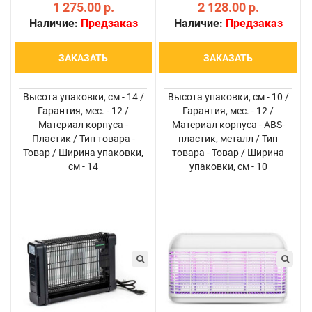
кровососущих насекомых
1 275.00 р.
гнуса и т.д. помещение
2 128.00 р.
в радиусе до 5 метров; 2
площадью 50 кв.м; 2
Наличие:
Предзаказ
Наличие:
Предзаказ
режима работы:
независимые лампы: 3-
уничтожение комаров и
ваттная фиолетовая
ЗАКАЗАТЬ
ЗАКАЗАТЬ
просто свет (есть
(приманка) и 5-ваттная
переключат..
бела..
Высота упаковки, см - 14 /
Высота упаковки, см - 10 /
Гарантия, мес. - 12 /
Гарантия, мес. - 12 /
Материал корпуса -
Материал корпуса - ABS-
Пластик / Тип товара -
пластик, металл / Тип
Товар / Ширина упаковки,
товара - Товар / Ширина
см - 14
упаковки, см - 10