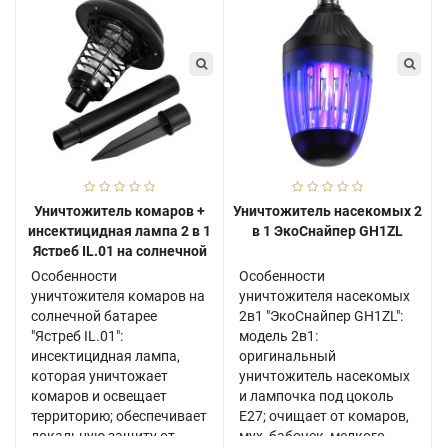
Уничтожитель комаров +
Уничтожитель насекомых 2
инсектицидная лампа 2 в 1
в 1 ЭкоСнайпер GH1ZL
Ястреб IL.01 на солнечной
батарее
Особенности
Особенности
уничтожителя комаров на
уничтожителя насекомых
солнечной батарее
2в1 "ЭкоСнайпер GH1ZL":
"Ястреб IL.01":
модель 2в1:
инсектицидная лампа,
оригинальный
которая уничтожает
уничтожитель насекомых
комаров и освещает
и лампочка под цоколь
территорию; обеспечивает
E27; очищает от комаров,
локальную защиту от
мух, бабочек, мелкого