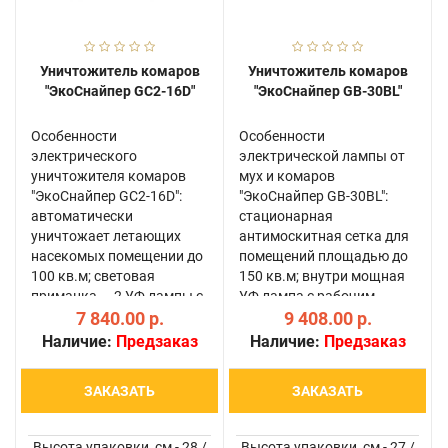
Уничтожитель комаров
Уничтожитель комаров
"ЭкоСнайпер GC2-16D"
"ЭкоСнайпер GB-30BL"
Особенности
Особенности
электрического
электрической лампы от
уничтожителя комаров
мух и комаров
"ЭкоСнайпер GC2-16D":
"ЭкоСнайпер GB-30BL":
автоматически
стационарная
уничтожает летающих
антимоскитная сетка для
насекомых помещении до
помещений площадью до
100 кв.м; световая
150 кв.м; внутри мощная
приманка — 2 УФ лампы с
УФ лампа с рабочим
рабочим ресурсом до
7 840.00 р.
ресурсом до 20000 часов
9 408.00 р.
10000 часов;
свечения; комары и
Наличие:
Предзаказ
Наличие:
Предзаказ
подлетающие насекомые
другие насекомые
уничтожаются мгновенно
мгновенно уничтожаются
ЗАКАЗАТЬ
ЗАКАЗАТЬ
микроразрядами тока;
разрядами тока;
внутренняя сетк..
электрическа..
Высота упаковки, см - 28 /
Высота упаковки, см - 27 /